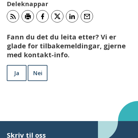
Deleknappar
Abonner på RSS
Skriv ut
Del på Facebook
Del på Twitter
Del på LinkedIn
Tips en venn
Fann du det du leita etter? Vi er
glade for tilbakemeldingar, gjerne
med kontakt-info.
Ja
Nei
Skriv til oss