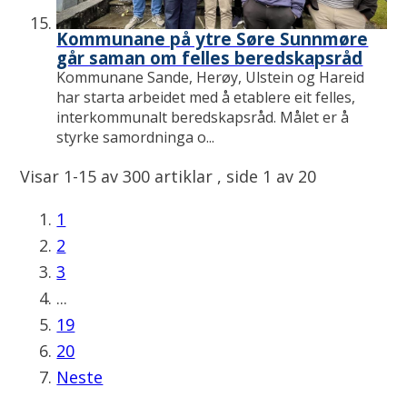
Kommunane på ytre Søre Sunnmøre
går saman om felles beredskapsråd
Kommunane Sande, Herøy, Ulstein og Hareid
har starta arbeidet med å etablere eit felles,
interkommunalt beredskapsråd. Målet er å
styrke samordninga o...
Visar
1-15
av
300
artiklar ,
side
1
av
20
1
2
3
...
19
20
Neste