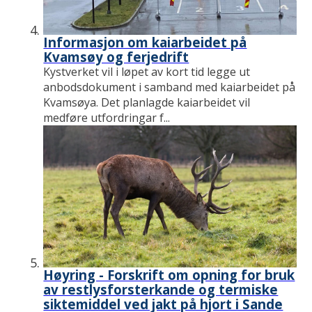
Informasjon om kaiarbeidet på
Kvamsøy og ferjedrift
Kystverket vil i løpet av kort tid legge ut
anbodsdokument i samband med kaiarbeidet på
Kvamsøya. Det planlagde kaiarbeidet vil
medføre utfordringar f...
Høyring - Forskrift om opning for bruk
av restlysforsterkande og termiske
siktemiddel ved jakt på hjort i Sande