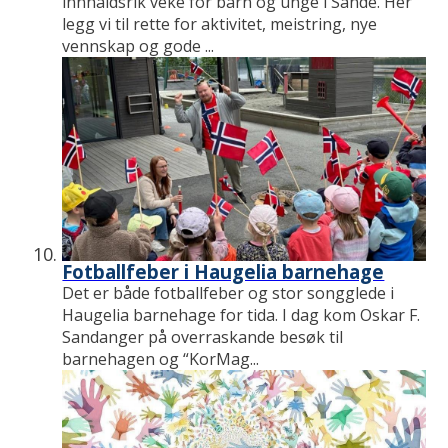
innhaldsrik veke for barn og unge i Sande. Her
legg vi til rette for aktivitet, meistring, nye
vennskap og gode ...
Fotballfeber i Haugelia barnehage
Det er både fotballfeber og stor songglede i
Haugelia barnehage for tida. I dag kom Oskar F.
Sandanger på overraskande besøk til
barnehagen og “KorMag...