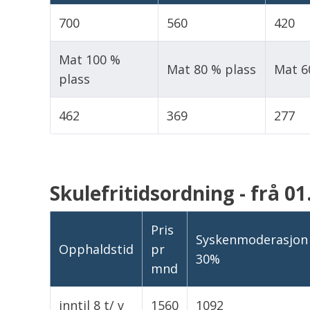
700
560
420
Mat 100 %
Mat 80 % plass
Mat 6
plass
462
369
277
Skulefritidsordning - frå 01
Pris
Syskenmoderasjon
Opphaldstid
pr
30%
mnd
inntil 8 t/ v
1560
1092