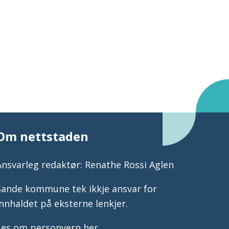
Om nettstaden
Ansvarleg redaktør: Renathe Rossi Aglen
Sande kommune tek ikkje ansvar for
innhaldet på eksterne lenkjer.
Les om personvern her