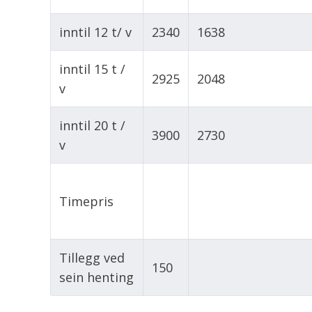
inntil 12 t/ v
2340
1638
inntil 15 t /
2925
2048
v
inntil 20 t /
3900
2730
v
Timepris
Tillegg ved
150
sein henting