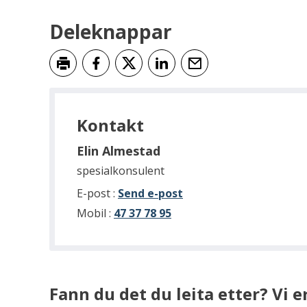
Deleknappar
Skriv ut
Del på Facebook
Del på Twitter
Del på LinkedIn
Tips en venn
Kontakt
Elin Almestad
spesialkonsulent
til
E-post
Send e-post
Elin
Mobil
47 37 78 95
Almestad
Fann du det du leita etter? Vi 