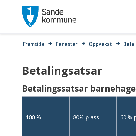
Sande
kommune
Du
Framside
Tenester
Oppvekst
Betal
er
her:
Betalingsatsar
Betalingssatsar barnehage 
100 %
80% plass
60 % 