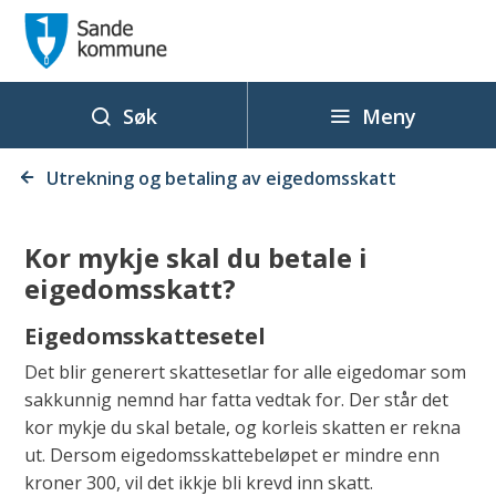
S
a
n
d
Meny
Søk
e
Du
k
Utrekning og betaling av eigedomsskatt
er
o
her:
m
Kor mykje skal du betale i
m
eigedomsskatt?
u
n
Eigedomsskattesetel
e
Det blir generert skattesetlar for alle eigedomar som
sakkunnig nemnd har fatta vedtak for. Der står det
kor mykje du skal betale, og korleis skatten er rekna
ut. Dersom eigedomsskattebeløpet er mindre enn
kroner 300, vil det ikkje bli krevd inn skatt.