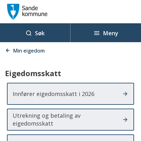
S
a
n
d
Meny
Søk
e
Du
k
Min eigedom
er
o
her:
m
Eigedomsskatt
m
u
Innfører eigedomsskatt i 2026
n
e
Utrekning og betaling av
eigedomsskatt