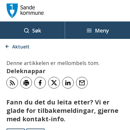
S
a
n
d
Meny
Søk
e
Du
k
Aktuelt
er
o
her:
m
Denne artikkelen er mellombels tom.
Deleknappar
m
u
n
Abonner på RSS
Skriv ut
Del på Facebook
Del på Twitter
Del på LinkedIn
Tips en venn
e
Fann du det du leita etter? Vi er
glade for tilbakemeldingar, gjerne
med kontakt-info.