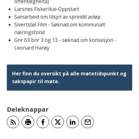
offentlegheita)
Larsnes Fiskerikai-Oppstart
Samarbeid om tilsyn av spreidd avløp
Sivertstøl Film - Søknad om kommunalt
næringsfond
Gnr 63 bnr 3 og 13 - søknad om konsesjon -
Leonard Harøy
Her finn du oversikt på alle møtetidspunkt og
sakspapir til møte.
Deleknappar
Abonner på RSS
Skriv ut
Del på Facebook
Del på Twitter
Del på LinkedIn
Tips en venn