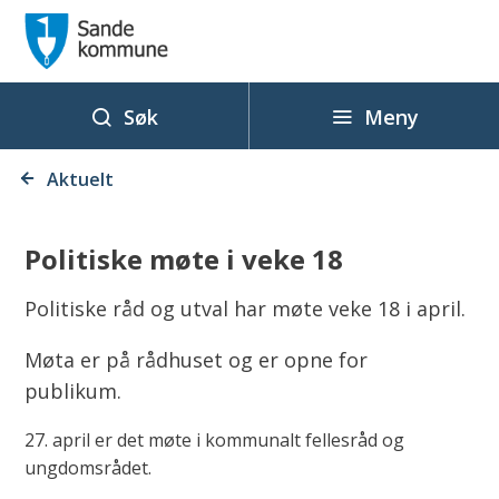
S
a
n
d
Meny
Søk
e
Du
k
Aktuelt
er
o
her:
m
Politiske møte i veke 18
m
u
Politiske råd og utval har møte veke 18 i april.
n
Møta er på rådhuset og er opne for
e
publikum.
27. april er det møte i kommunalt fellesråd og
ungdomsrådet.