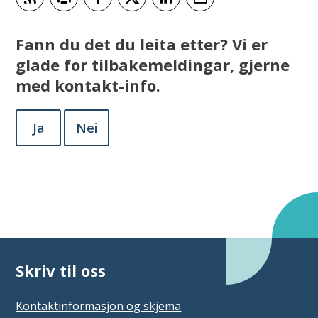
Abonner på RSS
Skriv ut
Del på Facebook
Del på Twitter
Del på LinkedIn
Tips en venn
Fann du det du leita etter? Vi er
glade for tilbakemeldingar, gjerne
med kontakt-info.
Ja
Nei
Skriv til oss
Kontaktinformasjon og skjema