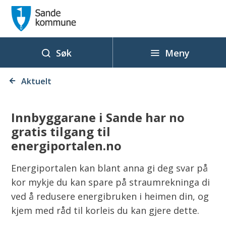
S
a
n
d
Meny
Søk
e
Du
k
Aktuelt
er
o
her:
m
Innbyggarane i Sande har no
m
gratis tilgang til
u
energiportalen.no
n
e
Energiportalen kan blant anna gi deg svar på
kor mykje du kan spare på straumrekninga di
ved å redusere energibruken i heimen din, og
kjem med råd til korleis du kan gjere dette.