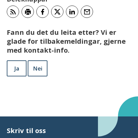
Abonner på RSS
Skriv ut
Del på Facebook
Del på Twitter
Del på LinkedIn
Tips en venn
Fann du det du leita etter? Vi er
glade for tilbakemeldingar, gjerne
med kontakt-info.
Ja
Nei
Skriv til oss