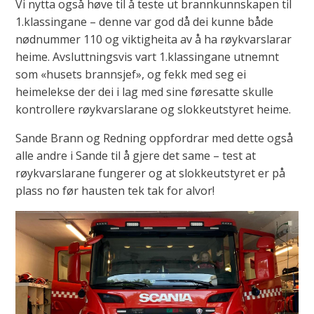
Vi nytta også høve til å teste ut brannkunnskapen til
1.klassingane – denne var god då dei kunne både
nødnummer 110 og viktigheita av å ha røykvarslarar
heime. Avsluttningsvis vart 1.klassingane utnemnt
som «husets brannsjef», og fekk med seg ei
heimelekse der dei i lag med sine føresatte skulle
kontrollere røykvarslarane og slokkeutstyret heime.
Sande Brann og Redning oppfordrar med dette også
alle andre i Sande til å gjere det same – test at
røykvarslarane fungerer og at slokkeutstyret er på
plass no før hausten tek tak for alvor!