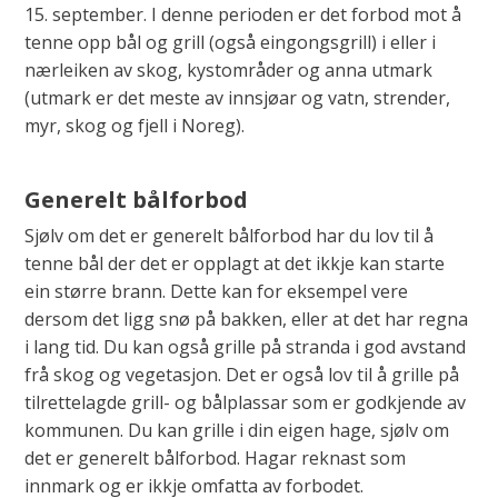
15. september. I denne perioden er det forbod mot å
tenne opp bål og grill (også eingongsgrill) i eller i
nærleiken av skog, kystområder og anna utmark
(utmark er det meste av innsjøar og vatn, strender,
myr, skog og fjell i Noreg).
Generelt bålforbod
Sjølv om det er generelt bålforbod har du lov til å
tenne bål der det er opplagt at det ikkje kan starte
ein større brann. Dette kan for eksempel vere
dersom det ligg snø på bakken, eller at det har regna
i lang tid. Du kan også grille på stranda i god avstand
frå skog og vegetasjon. Det er også lov til å grille på
tilrettelagde grill- og bålplassar som er godkjende av
kommunen. Du kan grille i din eigen hage, sjølv om
det er generelt bålforbod. Hagar reknast som
innmark og er ikkje omfatta av forbodet.