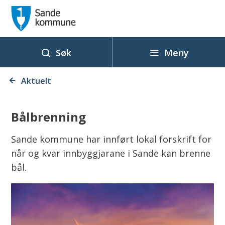
S
a
n
d
Meny
Søk
e
Du
k
Aktuelt
er
o
her:
m
Bålbrenning
m
u
Sande kommune har innført lokal forskrift for
n
når og kvar innbyggjarane i Sande kan brenne
e
bål.