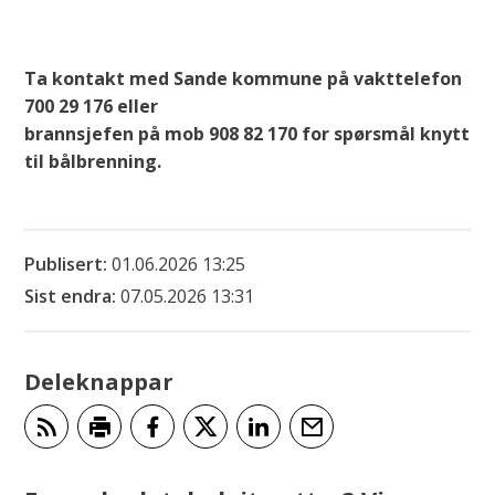
Ta kontakt med Sande kommune på vakttelefon
700 29 176 eller
brannsjefen på mob 908 82 170 for spørsmål knytt
til bålbrenning.
Publisert
01.06.2026 13:25
Sist endra
07.05.2026 13:31
Deleknappar
Abonner på RSS
Skriv ut
Del på Facebook
Del på Twitter
Del på LinkedIn
Tips en venn