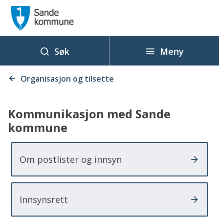
S
a
n
d
Meny
Søk
e
Du
k
Organisasjon og tilsette
er
o
her:
m
Kommunikasjon med Sande
m
kommune
u
n
Om postlister og innsyn
e
Innsynsrett