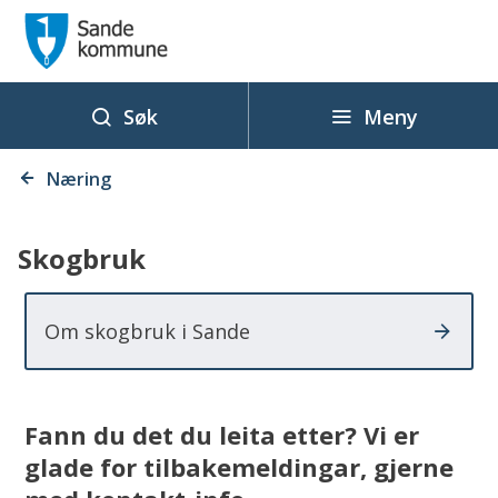
S
a
n
d
Meny
Søk
e
Du
k
Næring
er
o
her:
m
Skogbruk
m
u
Om skogbruk i Sande
n
e
Fann du det du leita etter? Vi er
glade for tilbakemeldingar, gjerne