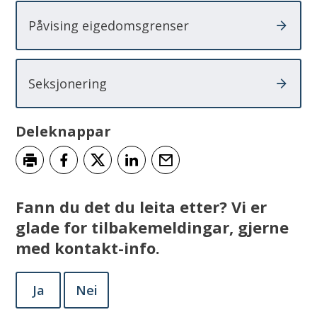
Påvising eigedomsgrenser
Seksjonering
Deleknappar
Skriv ut
Del på Facebook
Del på Twitter
Del på LinkedIn
Tips en venn
Fann du det du leita etter? Vi er
glade for tilbakemeldingar, gjerne
med kontakt-info.
Ja
Nei