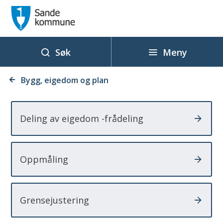
S
a
n
d
Meny
Søk
e
Du
k
Bygg, eigedom og plan
er
o
her:
m
Deling av eigedom -frådeling
m
u
n
Oppmåling
e
Grensejustering