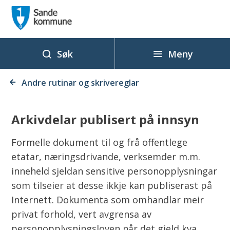
D
o
k
u
Meny
Søk
m
Du
e
Andre rutinar og skrivereglar
er
n
her:
t
Arkivdelar publisert på innsyn
a
s
Formelle dokument til og frå offentlege
j
etatar, næringsdrivande, verksemder m.m.
o
inneheld sjeldan sensitive personopplysningar
n
som tilseier at desse ikkje kan publiserast på
s
Internett. Dokumenta som omhandlar meir
s
privat forhold, vert avgrensa av
t
personopplysningsloven når det gjeld kva