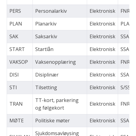
PERS
Personalarkiv
Elektronisk
FNR
PLAN
Planarkiv
Elektronisk
PLANI
SAK
Saksarkiv
Elektronisk
SSA
START
Startlån
Elektronisk
SSA
VAKSOP
Vaksenopplæring
Elektronisk
FNR
DISI
Disiplinær
Elektronisk
SSA
STI
Tilsetting
Elektronisk
S/SSA
TT-kort, parkering
TRAN
Elektronisk
FNR
og følgekort
MØTE
Politiske møter
Elektronisk
SSA
Sjukdomsavløysing