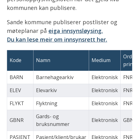
r
kommunen kan publisere.
a
Sande kommune publiserer postlister og
t
møteplanar på
eiga innsynsløysing.
e
Du kan lese meir om innsynsrett her.
g
i
Ordni
Kode
Namn
Medium
prinsi
BARN
Barnehagearkiv
Elektronisk
FNR
ELEV
Elevarkiv
Elektronisk
FNR
FLYKT
Flyktning
Elektronisk
FNR
Gards- og
GBNR
Elektronisk
GBNR
bruksnummer
PASIENT
Pasient/klient/brukar
Elektronisk
FNR